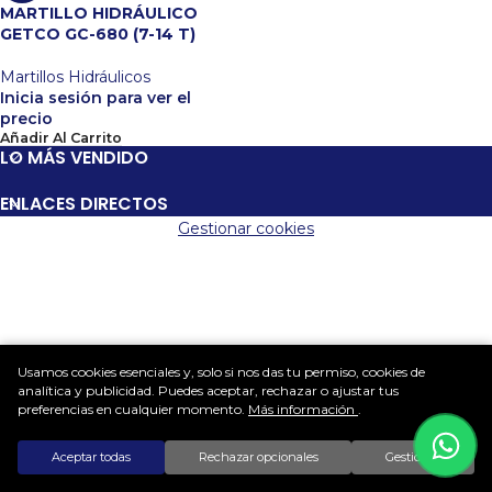
MARTILLO HIDRÁULICO
GETCO GC-680 (7-14 T)
Martillos Hidráulicos
Inicia sesión para ver el
precio
Añadir Al Carrito
LO MÁS VENDIDO
ENLACES DIRECTOS
Gestionar cookies
Usamos cookies esenciales y, solo si nos das tu permiso, cookies de
analítica y publicidad. Puedes aceptar, rechazar o ajustar tus
preferencias en cualquier momento.
Más información
.
Aceptar todas
Rechazar opcionales
Gestionar