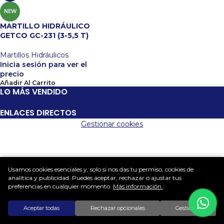
NEW
MARTILLO HIDRÁULICO
GETCO GC-231 (3-5,5 T)
Martillos Hidráulicos
Inicia sesión para ver el
precio
Añadir Al Carrito
LO MÁS VENDIDO
ENLACES DIRECTOS
Gestionar cookies
Usamos cookies esenciales y, solo si nos das tu permiso, cookies de
analítica y publicidad. Puedes aceptar, rechazar o ajustar tus
preferencias en cualquier momento.
Más información
.
Aceptar todas
Rechazar opcionales
Gestionar