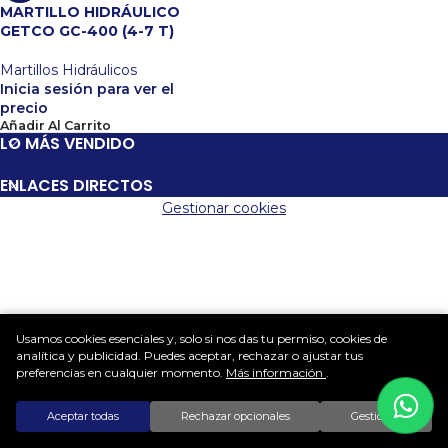
MARTILLO HIDRÁULICO
GETCO GC-400 (4-7 T)
Martillos Hidráulicos
Inicia sesión para ver el
precio
Añadir Al Carrito
LO MÁS VENDIDO
ENLACES DIRECTOS
Gestionar cookies
Usamos cookies esenciales y, solo si nos das tu permiso, cookies de
analítica y publicidad. Puedes aceptar, rechazar o ajustar tus
preferencias en cualquier momento.
Más información
.
Aceptar todas
Rechazar opcionales
Gestionar