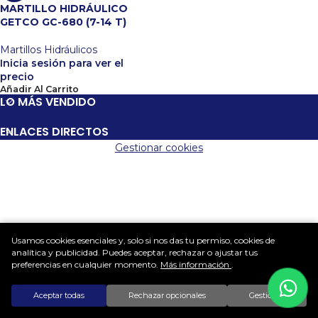
MARTILLO HIDRÁULICO
GETCO GC-680 (7-14 T)
Martillos Hidráulicos
Inicia sesión para ver el
precio
Añadir Al Carrito
LO MÁS VENDIDO
ENLACES DIRECTOS
Gestionar cookies
Usamos cookies esenciales y, solo si nos das tu permiso, cookies de
analítica y publicidad. Puedes aceptar, rechazar o ajustar tus
preferencias en cualquier momento.
Más información
.
Aceptar todas
Rechazar opcionales
Gestionar